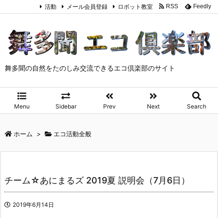
活動
メール会員登録
ロボット教室
RSS
Feedly
舞多聞の自然をたのしみ交流できるエコ倶楽部のサイト
Menu
Sidebar
Prev
Next
Search
ホーム
>
エコ活動全般
チーム☆あにまるズ 2019夏 説明会（7月6日）
2019年6月14日