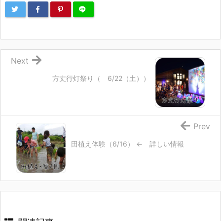
Next
方丈行灯祭り（ 6/22（土））
Prev
田植え体験（6/16） ← 詳しい情報