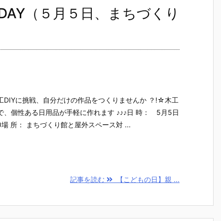
DAY（５月５日、まちづくり
DIYに挑戦、自分だけの作品をつくりませんか ？!☆木工
、個性ある日用品が手軽に作れます ♪♪♪日 時： 5月5日
00場 所： まちづくり館と屋外スペース対 ...
記事を読む
【こどもの日】親 ...