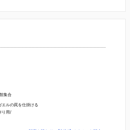
会
ち館集合
ガエルの罠を仕掛ける
作り用/
.