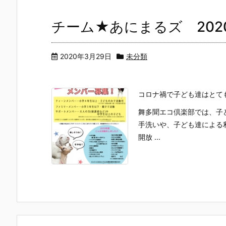
チーム★あにまるズ 202
2020年3月29日
未分類
コロナ禍で子ども達はとて
舞多聞エコ倶楽部では、子
手洗いや、子ども達による
開放 ...